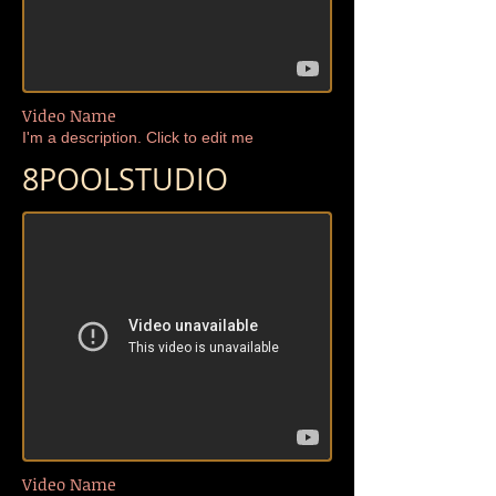
Video Name
I'm a description. Click to edit me​​
8POOL
STUDIO
Video Name