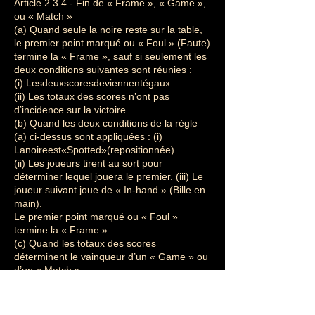
Article 2.3.4 - Fin de « Frame », « Game »,
ou « Match »
(a) Quand seule la noire reste sur la table,
le premier point marqué ou « Foul » (Faute)
termine la « Frame », sauf si seulement les
deux conditions suivantes sont réunies :
(i) Lesdeuxscoresdeviennentégaux.
(ii) Les totaux des scores n’ont pas
d’incidence sur la victoire.
(b) Quand les deux conditions de la règle
(a) ci-dessus sont appliquées : (i)
Lanoireest«Spotted»(repositionnée).
(ii) Les joueurs tirent au sort pour
déterminer lequel jouera le premier. (iii) Le
joueur suivant joue de « In-hand » (Bille en
main).
Le premier point marqué ou « Foul »
termine la « Frame ».
(c) Quand les totaux des scores
déterminent le vainqueur d’un « Game » ou
d’un « Match »,
et que les totaux des scores sont égaux à la
fin de la dernière « Frame », les joueurs, à
la fin de cette dernière « Frame », doivent