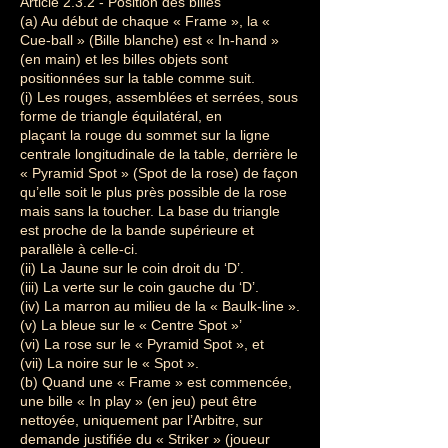
Article 2.3.2 - Position des billes
(a) Au début de chaque « Frame », la «
Cue-ball » (Bille blanche) est « In-hand »
(en main) et les billes objets sont
positionnées sur la table comme suit.
(i) Les rouges, assemblées et serrées, sous
forme de triangle équilatéral, en
plaçant la rouge du sommet sur la ligne
centrale longitudinale de la table, derrière le
« Pyramid Spot » (Spot de la rose) de façon
qu’elle soit le plus près possible de la rose
mais sans la toucher. La base du triangle
est proche de la bande supérieure et
parallèle à celle-ci.
(ii) La Jaune sur le coin droit du ‘D’.
(iii) La verte sur le coin gauche du ‘D’.
(iv) La marron au milieu de la « Baulk-line ».
(v) La bleue sur le « Centre Spot »’
(vi) La rose sur le « Pyramid Spot », et
(vii) La noire sur le « Spot ».
(b) Quand une « Frame » est commencée,
une bille « In play » (en jeu) peut être
nettoyée, uniquement par l’Arbitre, sur
demande justifiée du « Striker » (joueur