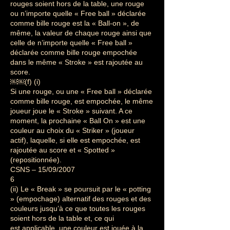
rouges soient hors de la table, une rouge
ou n’importe quelle « Free ball » déclarée
comme bille rouge est la « Ball-on », de
même, la valeur de chaque rouge ainsi que
celle de n’importe quelle « Free ball »
déclarée comme bille rouge empochée
dans le même « Stroke » est rajoutée au
score.
￼￼(f) (i)
Si une rouge, ou une « Free ball » déclarée
comme bille rouge, est empochée, le même
joueur joue le « Stroke » suivant. A ce
moment, la prochaine « Ball On » est une
couleur au choix du « Striker » (joueur
actif), laquelle, si elle est empochée, est
rajoutée au score et « Spotted »
(repositionnée).
CSNS – 15/09/2007
6
(ii) Le « Break » se poursuit par le « potting
» (empochage) alternatif des rouges et des
couleurs jusqu’à ce que toutes les rouges
soient hors de la table et, ce qui
est applicable, une couleur est jouée à la