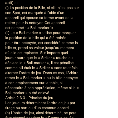
actif) et :
(i) La position de la Bille, si elle n’est pas sur
son Spot, est marquée à l’aide d’un
appareil qui épouse sa forme avant de la
retirer pour la nettoyer. Cet appareil
est nommé : « Ball-marker’ »
(ii) Le « Ball-marker » utilisé pour marquer
la position de la bille qui a été retirée
pour être nettoyée, est considéré comme la
bille et, prend sa valeur jusqu’au moment
où elle est replacée. Si n’importe quel
joueur autre que le « Striker » touche ou
déplace le « Ball-marker », il est pénalisé
comme s’il était le « Striker » sans toutefois
alterner l’ordre de jeu. Dans ce cas, l’Arbitre
remet le « Ball-marker » ou la bille nettoyée
à son emplacement sur la table, si
nécessaire à son appréciation, même si le «
Ball-marker » a été enlevé.
Article 2.3.3 - Principe du jeu
Les joueurs déterminent l’ordre de jeu par
tirage au sort ou d’un commun accord.
(a) L’ordre de jeu, ainsi déterminé, ne peut
être changé pendant la « Frame » sauf si,