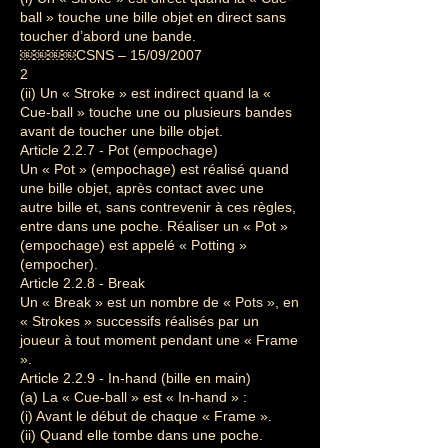
ball » touche une bille objet en direct sans
toucher d’abord une bande.
￼￼￼￼CSNS – 15/09/2007
2
(ii) Un « Stroke » est indirect quand la «
Cue-ball » touche une ou plusieurs bandes
avant de toucher une bille objet.
Article 2.2.7 - Pot (empochage)
Un « Pot » (empochage) est réalisé quand
une bille objet, après contact avec une
autre bille et, sans contrevenir à ces règles,
entre dans une poche. Réaliser un « Pot »
(empochage) est appelé « Potting »
(empocher).
Article 2.2.8 - Break
Un « Break » est un nombre de « Pots », en
« Strokes » successifs réalisés par un
joueur à tout moment pendant une « Frame
».
Article 2.2.9 - In-hand (bille en main)
(a) La « Cue-ball » est « In-hand » :
(i) Avant le début de chaque « Frame ».
(ii) Quand elle tombe dans une poche.