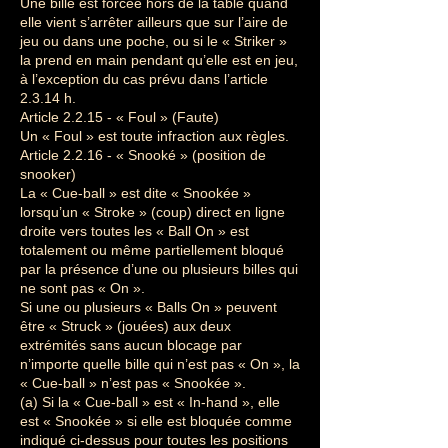
Une bille est forcée hors de la table quand
elle vient s’arrêter ailleurs que sur l’aire de
jeu ou dans une poche, ou si le « Striker »
la prend en main pendant qu’elle est en jeu,
à l’exception du cas prévu dans l’article
2.3.14 h.
Article 2.2.15 - « Foul » (Faute)
Un « Foul » est toute infraction aux règles.
Article 2.2.16 - « Snooké » (position de
snooker)
La « Cue-ball » est dite « Snookée »
lorsqu’un « Stroke » (coup) direct en ligne
droite vers toutes les « Ball On » est
totalement ou même partiellement bloqué
par la présence d’une ou plusieurs billes qui
ne sont pas « On ».
Si une ou plusieurs « Balls On » peuvent
être « Struck » (jouées) aux deux
extrémités sans aucun blocage par
n’importe quelle bille qui n’est pas « On », la
« Cue-ball » n’est pas « Snookée ».
(a) Si la « Cue-ball » est « In-hand », elle
est « Snookée » si elle est bloquée comme
indiqué ci-dessus pour toutes les positions