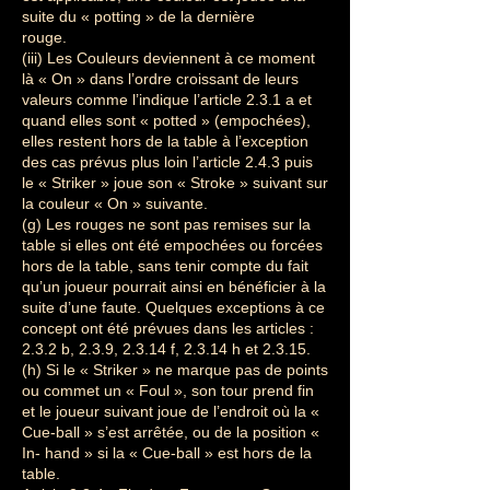
suite du « potting » de la dernière
rouge.
(iii) Les Couleurs deviennent à ce moment
là « On » dans l’ordre croissant de leurs
valeurs comme l’indique l’article 2.3.1 a et
quand elles sont « potted » (empochées),
elles restent hors de la table à l’exception
des cas prévus plus loin l’article 2.4.3 puis
le « Striker » joue son « Stroke » suivant sur
la couleur « On » suivante.
(g) Les rouges ne sont pas remises sur la
table si elles ont été empochées ou forcées
hors de la table, sans tenir compte du fait
qu’un joueur pourrait ainsi en bénéficier à la
suite d’une faute. Quelques exceptions à ce
concept ont été prévues dans les articles :
2.3.2 b, 2.3.9, 2.3.14 f, 2.3.14 h et 2.3.15.
(h) Si le « Striker » ne marque pas de points
ou commet un « Foul », son tour prend fin
et le joueur suivant joue de l’endroit où la «
Cue-ball » s’est arrêtée, ou de la position «
In- hand » si la « Cue-ball » est hors de la
table.