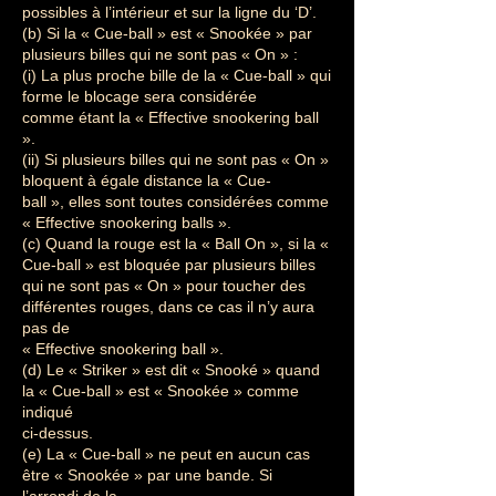
possibles à l’intérieur et sur la ligne du ‘D’.
(b) Si la « Cue-ball » est « Snookée » par
plusieurs billes qui ne sont pas « On » :
(i) La plus proche bille de la « Cue-ball » qui
forme le blocage sera considérée
comme étant la « Effective snookering ball
».
(ii) Si plusieurs billes qui ne sont pas « On »
bloquent à égale distance la « Cue-
ball », elles sont toutes considérées comme
« Effective snookering balls ».
(c) Quand la rouge est la « Ball On », si la «
Cue-ball » est bloquée par plusieurs billes
qui ne sont pas « On » pour toucher des
différentes rouges, dans ce cas il n’y aura
pas de
« Effective snookering ball ».
(d) Le « Striker » est dit « Snooké » quand
la « Cue-ball » est « Snookée » comme
indiqué
ci-dessus.
(e) La « Cue-ball » ne peut en aucun cas
être « Snookée » par une bande. Si