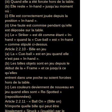
(iii) Quand elle a été forcée hors de la table.
(b) Elle reste « In-hand » jusqu’au moment
où :
(i) Elle est correctement jouée depuis la
position « In-hand ».
(ii) Une faute est commise pendant qu’elle
est déposée sur la table.
(c) Le « Striker » est dit comme étant « In-
hand » quand la « Cue-ball » est « In-hand
» comme stipulé ci-dessus.
Article 2.2.10 - Bille en jeu
(a) La « Cue-ball » est en jeu quand elle
n’est pas « In-hand ».
(b) Les billes objets sont en jeu depuis le
début de la « Frame » et ce jusqu’à ce
qu’elles
entrent dans une poche ou soient forcées
hors de la table.
(c) Les couleurs deviennent de nouveau en
jeu quand elles sont « Re-Spotted »
(repositionnées).
Article 2.2.11 - « Ball On » (Bille on)
N’importe quelle bille qui peut être
légalement « Struck » (jouable) par le