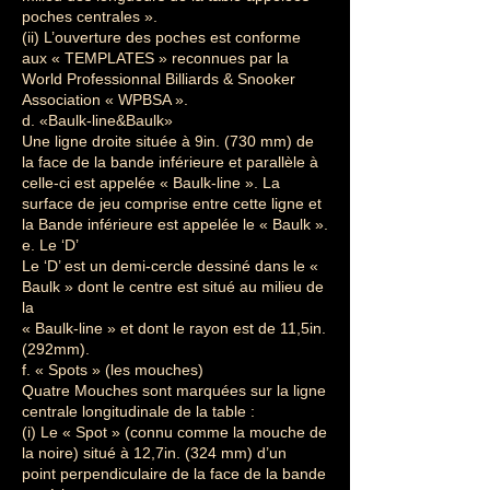
poches centrales ».
(ii) L’ouverture des poches est conforme
aux « TEMPLATES » reconnues par la
World Professionnal Billiards & Snooker
Association « WPBSA ».
d. «Baulk-line&Baulk»
Une ligne droite située à 9in. (730 mm) de
la face de la bande inférieure et parallèle à
celle-ci est appelée « Baulk-line ». La
surface de jeu comprise entre cette ligne et
la Bande inférieure est appelée le « Baulk ».
e. Le ‘D’
Le ‘D’ est un demi-cercle dessiné dans le «
Baulk » dont le centre est situé au milieu de
la
« Baulk-line » et dont le rayon est de 11,5in.
(292mm).
f. « Spots » (les mouches)
Quatre Mouches sont marquées sur la ligne
centrale longitudinale de la table :
(i) Le « Spot » (connu comme la mouche de
la noire) situé à 12,7in. (324 mm) d’un
point perpendiculaire de la face de la bande