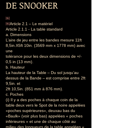
DE SNOOKER
￼
￼
Article 2.1 – Le matériel
Article 2.1.1 - La table standard
a. Dimensions
L’aire de jeu entre les bandes mesure 11ft
8,5in.X5ft 10in. (3569 mm x 1778 mm) avec
une
tolérance pour les deux dimensions de +/-
0,5 in (13 mm).
b. Hauteur
La hauteur de la Table – Du sol jusqu’au
dessus de la Bande – est comprise entre 2ft
9,5in. et
2ft 10,5in. (851 mm à 876 mm).
c. Poches
(i) Il y a des poches à chaque coin de la
table deux vers le Spot de la noire appelées
«poches supérieures», deuxau bas du
«Baulk» (voir plus bas) appelées « poches
inférieures » et une de chaque côté au
milieu des longueurs de la table appelées «