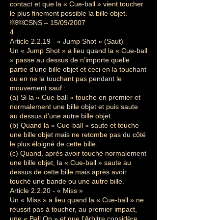
contact et que la « Cue-ball » vient toucher
le plus finement possible la bille objet.
￼￼CSNS – 15/09/2007
4
Article 2.2.19 - « Jump Shot » (Saut)
Un « Jump Shot » a lieu quand la « Cue-ball
» passe au dessus de n’importe quelle
partie d’une bille objet et ceci en la touchant
ou en ne la touchant pas pendant le
mouvement sauf :
(a) Si la « Cue-ball » touche en premier et
normalement une bille objet et puis saute
au dessus d’une autre bille objet.
(b) Quand la « Cue-ball » saute et touche
une bille objet mais ne retombe pas du côté
le plus éloigné de cette bille.
(c) Quand, après avoir touché normalement
une bille objet, la « Cue-ball » saute au
dessus de cette bille mais après avoir
touché une bande ou une autre bille.
Article 2.2.20 - « Miss »
Un « Miss » a lieu quand la « Cue-ball » ne
réussit pas à toucher, au premier impact,
une « Ball On » et que l’Arbitre considère