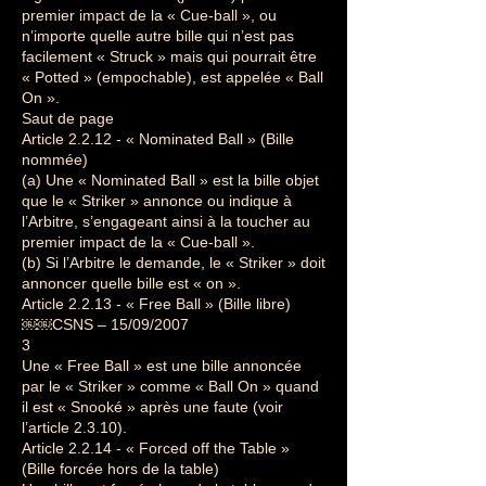
premier impact de la « Cue-ball », ou
n’importe quelle autre bille qui n’est pas
facilement « Struck » mais qui pourrait être
« Potted » (empochable), est appelée « Ball
On ».
Saut de page
Article 2.2.12 - « Nominated Ball » (Bille
nommée)
(a) Une « Nominated Ball » est la bille objet
que le « Striker » annonce ou indique à
l’Arbitre, s’engageant ainsi à la toucher au
premier impact de la « Cue-ball ».
(b) Si l’Arbitre le demande, le « Striker » doit
annoncer quelle bille est « on ».
Article 2.2.13 - « Free Ball » (Bille libre)
￼￼CSNS – 15/09/2007
3
Une « Free Ball » est une bille annoncée
par le « Striker » comme « Ball On » quand
il est « Snooké » après une faute (voir
l’article 2.3.10).
Article 2.2.14 - « Forced off the Table »
(Bille forcée hors de la table)