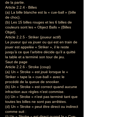
de la partie.
Article 2.2.4 - Billes
(a) La bille blanche est la « cue-ball » (bille
de choc).
(b) Les 15 billes rouges et les 6 billes de
couleurs sont les « Object Balls » (Billes
Objet).
Article 2.2.5 - Striker (joueur actif)
Le joueur qui va jouer ou qui est en train de
jouer est appelée « Striker », il le reste
jusqu’à ce que l’arbitre décide qu’il a quitté
la table et a terminé son tour de jeu.
Saut de page
Article 2.2.6 - Stroke (coup)
(a) Un « Stroke » est joué lorsque le «
Striker » tape la « cue-ball » avec le
procédé de la queue de snooker.
(b) Un « Stroke » est correct quand aucune
infraction aux règles n’est commise.
(c) Un « Stroke » n’est pas terminé tant que
toutes les billes ne sont pas arrêtées.
(d) Un « Stroke » peut être direct ou indirect
comme suit :
(i) Un « Stroke » est direct quand la « Cue-