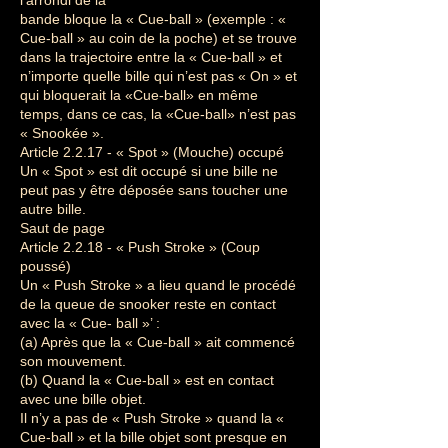
l’arrondi de la
bande bloque la « Cue-ball » (exemple : «
Cue-ball » au coin de la poche) et se trouve
dans la trajectoire entre la « Cue-ball » et
n’importe quelle bille qui n’est pas « On » et
qui bloquerait la «Cue-ball» en même
temps, dans ce cas, la «Cue-ball» n’est pas
« Snookée ».
Article 2.2.17 - « Spot » (Mouche) occupé
Un « Spot » est dit occupé si une bille ne
peut pas y être déposée sans toucher une
autre bille.
Saut de page
Article 2.2.18 - « Push Stroke » (Coup
poussé)
Un « Push Stroke » a lieu quand le procédé
de la queue de snooker reste en contact
avec la « Cue- ball »’ :
(a) Après que la « Cue-ball » ait commencé
son mouvement.
(b) Quand la « Cue-ball » est en contact
avec une bille objet.
Il n’y a pas de « Push Stroke » quand la «
Cue-ball » et la bille objet sont presque en